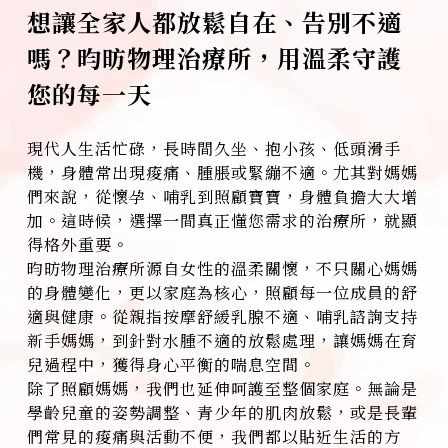
想讓全家人都放鬆自在、告別不適
嗎？昀昉物理治療所，用溫柔守護
您的每一天
現代人生活忙碌，長時間久坐、抱小孩、低頭滑手
機，身體常出現痠痛、腫脹或緊繃不適。尤其對媽媽
們來說，從懷孕、哺乳到照顧寶寶，身體負擔大大增
加。這時候，選擇一間真正懂您需求的治療所，就顯
得格外重要。
昀昉物理治療所源自女性的溫柔關懷，不只關心媽媽
的身體變化，更以家庭為核心，照顧每一位成員的舒
適與健康。從親指按摩舒緩乳腺不適、哺乳諮詢支持
新手媽媽，到針對水腫不適的放鬆處理，讓媽媽在育
兒過程中，獲得身心平衡的喘息空間。
除了照顧媽媽，我們也延伸呵護至整個家庭。無論是
學齡兒童的姿勢調整、青少年的肌肉放鬆，或是長輩
們常見的痠痛與活動不便，我們都以貼近生活的方