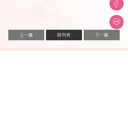
上一篇
回列表
下一篇
38949948
台中市西屯區安和路189巷2號
關於我們
服務介紹
衛教專欄
輔助產品
聯絡我們
物理治療
物理治療所
台中物理治療
台中物理治療所
西屯物理治療
孕婦物理治療
台中兒童早療課程