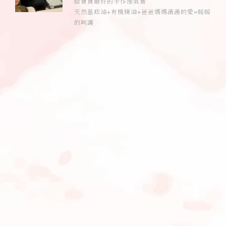
給寶寶最好的手作漲氣膏
天然基底油+有機精油+爸爸媽媽滿滿的愛=暖暖
的呵護