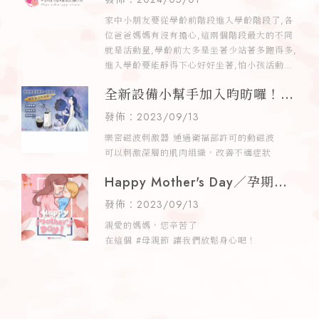
屯物理治療
家中小朋友要從學齡前階段進入學齡階段了,各
位爸爸媽媽有沒有擔心,這兩個階段最大的不同
就是活動量,學齡前大多是坐著少站著多跑得多,
進入學齡要能靜得下心好好坐著,怕小孩活動量
不足,身體肌肉發展不夠,又怕運
全新設備小幫手加入昀昉囉！／
台中物理治療所推薦,西屯物理治
發佈：2023/09/13
療所推薦,西屯物理治療
樂密磁波刺激器 通過衛福部許可的動磁波
可以刺激深層的肌肉組織，改善不適症狀
Happy Mother's Day／孕期物
理治療,台中孕期物理治療
發佈：2023/09/13
親愛的媽媽，您辛苦了
在這個 #母親節 讓我們放鬆身心吧！