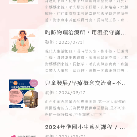
身體的不適，從來不只是痠痛那麼簡單。對於許
所,台中物理治療推薦,西屯物理
多媽媽來說，哺乳期的不舒服、乳腺堵塞、水腫
腫脹，往往都讓原本該是幸福的親子時光變得辛
治療推薦
苦。對家庭中其他成員而言，長時間工作、育
兒、學習或老化，也都可能讓身體發出
昀昉物理治療所，用溫柔守護您
的每一天 | 台中物理治療,台中物
發佈：2025/07/31
理治療推薦,西屯物理治療,西屯
現代人生活忙碌，長時間久坐、抱小孩、低頭滑
物理治療推薦
手機，身體常出現痠痛、腫脹或緊繃不適。尤其
對媽媽們來說，從懷孕、哺乳到照顧寶寶，身體
負擔大大增加。這時候，選擇一間真正懂您需求
的治療所，就顯得格外重要。
兒童發展/早療概念交流會~不參
加就太可惜了 / 台中兒童早療,
發佈：2024/09/17
台中兒童早療評估
由台中市志同道合的專業團隊,第一次大規模的
用園遊會的方式為民眾提供專業服務,是不可多
得的一個好機會,不參加就太可惜了
2024年準國小生系列課程 / 台
中物理治療,台中物理治療所,西
發佈：2024/05/01